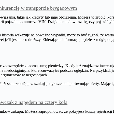
nkurencję w transporcie brygadowym
wiązania, takie jak kredyty lub inne obciążenia. Możesz to zrobić, korz
storii pojazdu po numerze VIN. Dzięki temu dowiesz się, czy pojazd b
go historia wskazuje na poważne wypadki, może to być sygnał, że warto 
 jeśli jest nieco droższy. Zbierając te informacje, będziesz mógł po
zaoszczędzić znaczną sumę pieniędzy. Kiedy już znajdziesz interesu
ne niedociągnięcia, które zauważyłeś podczas oględzin. Na przykład,
o argumentów w negocjacjach.
żesz to zrobić, przeszukując ogłoszenia i porównując oferty. Mając t
awczak z napędem na cztery koła
warunków zakupu. Możesz zaproponować, że pokryjesz koszty rejestracj