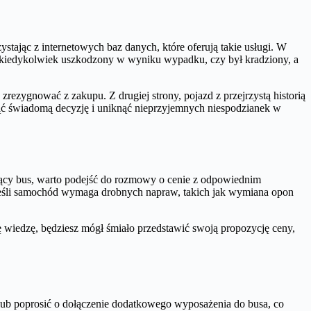
ystając z internetowych baz danych, które oferują takie usługi. W
ył kiedykolwiek uszkodzony w wyniku wypadku, czy był kradziony, a
zrezygnować z zakupu. Z drugiej strony, pojazd z przejrzystą historią
djąć świadomą decyzję i uniknąć nieprzyjemnych niespodzianek w
jący bus, warto podejść do rozmowy o cenie z odpowiednim
 jeśli samochód wymaga drobnych napraw, takich jak wymiana opon
ę wiedzę, będziesz mógł śmiało przedstawić swoją propozycję ceny,
i lub poprosić o dołączenie dodatkowego wyposażenia do busa, co