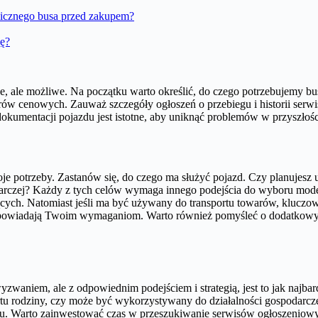
hnicznego busa przed zakupem?
ję?
twe, ale możliwe. Na początku warto określić, do czego potrzebujemy bus
rów cenowych. Zauważ szczegóły ogłoszeń o przebiegu i historii serwi
dokumentacji pojazdu jest istotne, aby uniknąć problemów w przyszło
oje potrzeby. Zastanów się, do czego ma służyć pojazd. Czy planuje
darczej? Każdy z tych celów wymaga innego podejścia do wyboru model
ących. Natomiast jeśli ma być używany do transportu towarów, kluczow
 odpowiadają Twoim wymaganiom. Warto również pomyśleć o dodatkowych
yzwaniem, ale z odpowiednim podejściem i strategią, jest to jak najba
ortu rodziny, czy może być wykorzystywany do działalności gospodarcz
ku. Warto zainwestować czas w przeszukiwanie serwisów ogłoszeniowy