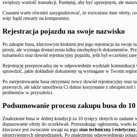
zwiększy wartość transakcji. Pamiętaj, aby być uprzejmym, ale stan
Czasami warto również zasygnalizować, że rozważasz inne oferty, co m
więc bądź otwarty na kompromisy.
Rejestracja pojazdu na swoje nazwisko
Po zakupie busa, kluczowym krokiem jest jego rejestracja na swoje n
prosty, ale wymaga dostarczenia kilku niezbędnych dokumentów. Pr
tożsamości oraz dowód rejestracyjny pojazdu, jeśli był wcześniej z
Rejestrację przeprowadza się w odpowiednim wydziale komunikacji w 
sprawdzić, jakie dokładnie dokumenty są wymagane w Twoim regionie. 
Po zarejestrowaniu busa otrzymasz nowy dowód rejestracyjny oraz tabli
prawnych, ale także umożliwia Ci dalsze korzystanie z ubezpieczeń i
problemów w przyszłości.
Podsumowanie procesu zakupu busa do 10 t
Znalezienie busa w dobrej kondycji za 10 tysięcy złotych to zadanie
dopasowanie oferty do oczekiwań. Przeszukując ogłoszenia, warto ko
kluczowe jest zwracanie uwagi na jego
stan techniczny i estetyczny
nieprzyjemnych niespodzianek. Po znalezieniu odpowiedniego pojaz