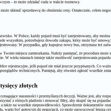
owczym – to może zdziałać cuda w trakcie rozmowy.
oże skłonić sprzedawcę do obniżenia ceny. Ostatecznie, celem negocjac
azwisko. W Polsce, każdy pojazd musi być zarejestrowany, aby można był
zede wszystkim, potrzebujesz dowodu zakupu, który może być umową 
arejestrowany. W przypadku, gdy kupujesz nowy bus, otrzymasz też zaś
Twoim miejscu zamieszkania. Należy pamiętać, że procedura może się 
W wielu miastach istnieje także możliwość zarejestrowania pojazdu pr
ce rejestracyjne, jeśli pojazd nie miał jeszcze przypisanych. Co ważne
 przeglądów technicznych. Pamiętaj, aby również zgłosić wszelkie zmia
ysięcy złotych
 wymagające staranności i przemyślanych decyzji. Ważne jest, aby rozp
rzystać z różnych platform i stosować filtry, aby skupić się na poja
, a także na wszelkie nieprawidłowości. Sprawdzenie dokumentów oraz 
du, warto być gotowym do negocjacji, co może zaowocować lepszą cen