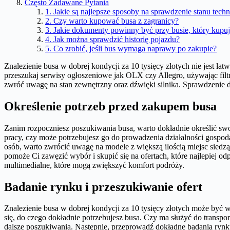
Często Zadawane Pytania
1. Jakie są najlepsze sposoby na sprawdzenie stanu tec
2. Czy warto kupować busa z zagranicy?
3. Jakie dokumenty powinny być przy busie, który kupu
4. Jak można sprawdzić historię pojazdu?
5. Co zrobić, jeśli bus wymaga naprawy po zakupie?
Znalezienie busa w dobrej kondycji za 10 tysięcy złotych nie jest ła
przeszukaj serwisy ogłoszeniowe jak OLX czy Allegro, używając filt
zwróć uwagę na stan zewnętrzny oraz dźwięki silnika. Sprawdzenie 
Określenie potrzeb przed zakupem busa
Zanim rozpoczniesz poszukiwania busa, warto dokładnie określić sw
pracy, czy może potrzebujesz go do prowadzenia działalności gospo
osób, warto zwrócić uwagę na modele z większą ilością miejsc siedz
pomoże Ci zawęzić wybór i skupić się na ofertach, które najlepiej
multimedialne, które mogą zwiększyć komfort podróży.
Badanie rynku i przeszukiwanie ofert
Znalezienie busa w dobrej kondycji za 10 tysięcy złotych może być w
się, do czego dokładnie potrzebujesz busa. Czy ma służyć do transp
dalsze poszukiwania. Następnie, przeprowadź dokładne badania ryn