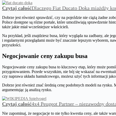
Czytaj całość
Dlaczego Fiat Ducato Doka miażdży ko
Dobrze jest również sprawdzić, czy na pojeździe nie ciążą żadne zobo
Polsce dostępne są różne portale, które umożliwiają sprawdzenie hi
także jakie miał wcześniejsze właścicieli.
Na przykład, jeśli znajdziesz busa, który wygląda na zadbany, ale je
i regularnymi przeglądami może być znacznie lepszym wyborem, nawet
przyszłości.
Negocjowanie ceny zakupu busa
Negocjowanie ceny zakupu busa to kluczowy etap, który może pomóc 
przygotowaniem. Przede wszystkim, nie bój się wskazać na ewentual
czy naprawa układu hamulcowego, możesz użyć tych informacji jak
Dobrze jest również znać średnią cenę podobnych modeli na rynku. Mo
argumentując ją analizą rynku.
Czytaj całość
4x4 Peugeot Partner – niezawodny dost
Nie zapominaj, że negocjacje to nie tylko kwestia ceny, ale także 