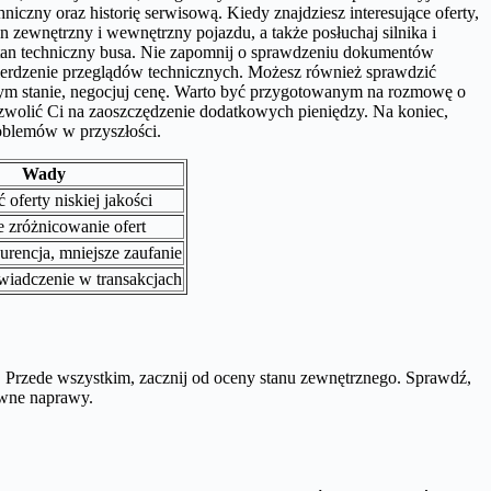
iczny oraz historię serwisową. Kiedy znajdziesz interesujące oferty,
 zewnętrzny i wewnętrzny pojazdu, a także posłuchaj silnika i
stan techniczny busa. Nie zapomnij o sprawdzeniu dokumentów
wierdzenie przeglądów technicznych. Możesz również sprawdzić
obrym stanie, negocjuj cenę. Warto być przygotowanym na rozmowę o
pozwolić Ci na zaoszczędzenie dodatkowych pieniędzy. Na koniec,
roblemów w przyszłości.
Wady
oferty niskiej jakości
 zróżnicowanie ofert
rencja, mniejsze zaufanie
wiadczenie w transakcjach
. Przede wszystkim, zacznij od oceny stanu zewnętrznego. Sprawdź,
owne naprawy.