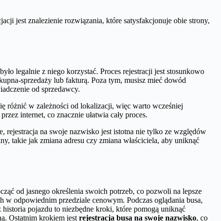
ji jest znalezienie rozwiązania, które satysfakcjonuje obie strony,
o legalnie z niego korzystać. Proces rejestracji jest stosunkowo
kupna-sprzedaży lub fakturą. Poza tym, musisz mieć dowód
wiadczenie od sprzedawcy.
różnić w zależności od lokalizacji, więc warto wcześniej
zez internet, co znacznie ułatwia cały proces.
, rejestracja na swoje nazwisko jest istotna nie tylko ze względów
ny, takie jak zmiana adresu czy zmiana właściciela, aby uniknąć
ocząć od jasnego określenia swoich potrzeb, co pozwoli na lepsze
zdach w odpowiednim przedziale cenowym. Podczas oglądania busa,
historia pojazdu to niezbędne kroki, które pomogą uniknąć
ą. Ostatnim krokiem jest
rejestracja busa na swoje nazwisko
, co