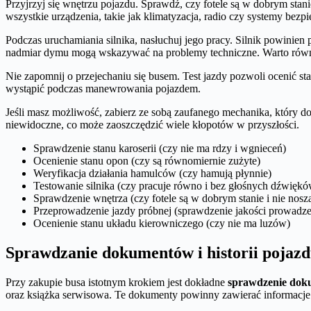
Przyjrzyj się wnętrzu pojazdu. Sprawdź, czy fotele są w dobrym stani
wszystkie urządzenia, takie jak klimatyzacja, radio czy systemy bezp
Podczas uruchamiania silnika, nasłuchuj jego pracy. Silnik powin
nadmiar dymu mogą wskazywać na problemy techniczne. Warto równie
Nie zapomnij o przejechaniu się busem. Test jazdy pozwoli ocenić 
wystąpić podczas manewrowania pojazdem.
Jeśli masz możliwość, zabierz ze sobą zaufanego mechanika, który do
niewidoczne, co może zaoszczędzić wiele kłopotów w przyszłości.
Sprawdzenie stanu karoserii (czy nie ma rdzy i wgnieceń)
Ocenienie stanu opon (czy są równomiernie zużyte)
Weryfikacja działania hamulców (czy hamują płynnie)
Testowanie silnika (czy pracuje równo i bez głośnych dźwiękó
Sprawdzenie wnętrza (czy fotele są w dobrym stanie i nie nos
Przeprowadzenie jazdy próbnej (sprawdzenie jakości prowadze
Ocenienie stanu układu kierowniczego (czy nie ma luzów)
Sprawdzanie dokumentów i historii pojaz
Przy zakupie busa istotnym krokiem jest dokładne
sprawdzenie do
oraz książka serwisowa. Te dokumenty powinny zawierać informacje