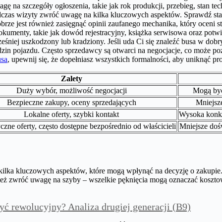
a szczegóły ogłoszenia, takie jak rok produkcji, przebieg, stan techn
odczas wizyty zwróć uwagę na kilka kluczowych aspektów. Sprawdź stan
rze jest również zasięgnąć opinii zaufanego mechanika, który oceni 
kumenty, takie jak dowód rejestracyjny, książka serwisowa oraz pot
cześniej uszkodzony lub kradziony. Jeśli uda Ci się znaleźć busa w d
lędzin pojazdu. Często sprzedawcy są otwarci na negocjacje, co może 
usa
, upewnij się, że dopełniasz wszystkich formalności, aby uniknąć p
Zalety
Duży wybór, możliwość negocjacji
Mogą być 
Bezpieczne zakupy, oceny sprzedających
Mniejsze
Lokalne oferty, szybki kontakt
Wysoka konku
yczne oferty, często dostępne bezpośrednio od właścicieli
Mniejsze doś
 kilka kluczowych aspektów, które mogą wpłynąć na decyzję o zakupie
nież zwróć uwagę na szyby – wszelkie pęknięcia mogą oznaczać koszt
być rewolucyjny? Analiza drugiej generacji (B9)