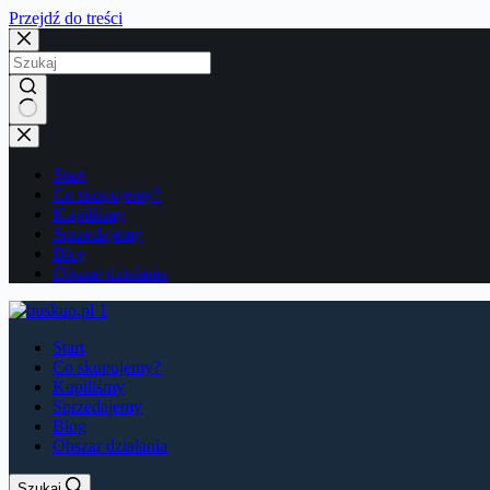
Przejdź do treści
Brak
wyników
Start
Co skupujemy?
Kupiliśmy
Sprzedajemy
Blog
Obszar działania
Start
Co skupujemy?
Kupiliśmy
Sprzedajemy
Blog
Obszar działania
Szukaj