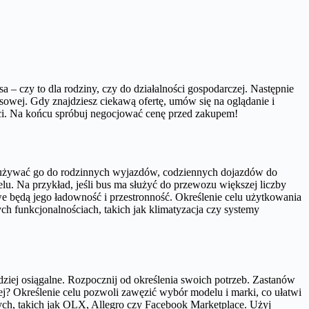
a – czy to dla rodziny, czy do działalności gospodarczej. Następnie
sowej. Gdy znajdziesz ciekawą ofertę, umów się na oglądanie i
ści. Na końcu spróbuj negocjować cenę przed zakupem!
sz używać go do rodzinnych wyjazdów, codziennych dojazdów do
u. Na przykład, jeśli bus ma służyć do przewozu większej liczby
e będą jego ładowność i przestronność. Określenie celu użytkowania
 funkcjonalnościach, takich jak klimatyzacja czy systemy
rdziej osiągalne. Rozpocznij od określenia swoich potrzeb. Zastanów
ej? Określenie celu pozwoli zawęzić wybór modelu i marki, co ułatwi
ch, takich jak OLX, Allegro czy Facebook Marketplace. Użyj