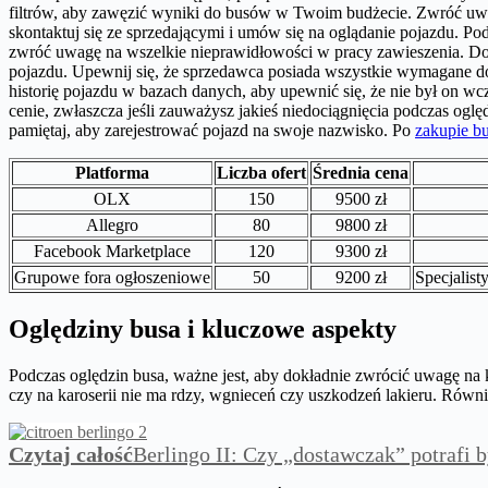
filtrów, aby zawęzić wyniki do busów w Twoim budżecie. Zwróć uwagę n
skontaktuj się ze sprzedającymi i umów się na oglądanie pojazdu. P
zwróć uwagę na wszelkie nieprawidłowości w pracy zawieszenia. Dob
pojazdu. Upewnij się, że sprzedawca posiada wszystkie wymagane do
historię pojazdu w bazach danych, aby upewnić się, że nie był on w
cenie, zwłaszcza jeśli zauważysz jakieś niedociągnięcia podczas og
pamiętaj, aby zarejestrować pojazd na swoje nazwisko. Po
zakupie b
Platforma
Liczba ofert
Średnia cena
OLX
150
9500 zł
Allegro
80
9800 zł
Facebook Marketplace
120
9300 zł
Grupowe fora ogłoszeniowe
50
9200 zł
Specjalist
Oględziny busa i kluczowe aspekty
Podczas oględzin busa, ważne jest, aby dokładnie zwrócić uwagę na
czy na karoserii nie ma rdzy, wgnieceń czy uszkodzeń lakieru. Rów
Czytaj całość
Berlingo II: Czy „dostawczak” potrafi 