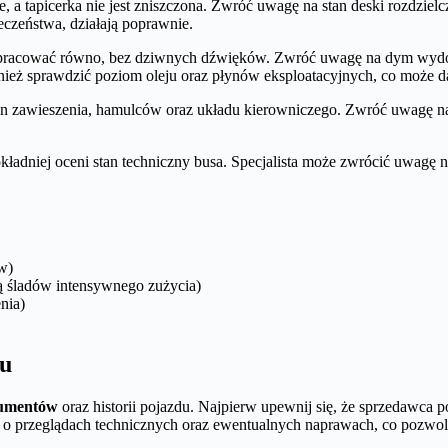
e, a tapicerka nie jest zniszczona. Zwróć uwagę na stan deski rozdzielc
ieczeństwa, działają poprawnie.
ien pracować równo, bez dziwnych dźwięków. Zwróć uwagę na dym wyd
ż sprawdzić poziom oleju oraz płynów eksploatacyjnych, co może da
stan zawieszenia, hamulców oraz układu kierowniczego. Zwróć uwagę n
kładniej oceni stan techniczny busa. Specjalista może zwrócić uwagę 
w)
zą śladów intensywnego zużycia)
nia)
du
kumentów
oraz historii pojazdu. Najpierw upewnij się, że sprzedawca 
 o przeglądach technicznych oraz ewentualnych naprawach, co pozwol