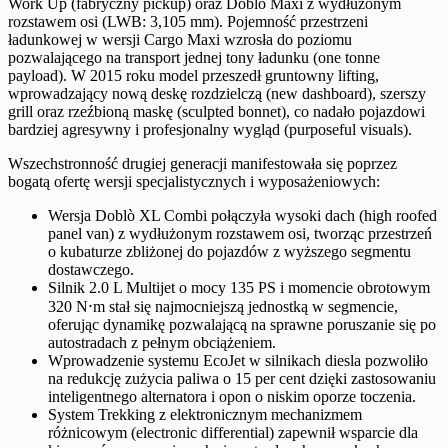
Work Up (fabryczny pickup) oraz Doblò Maxi z wydłużonym
rozstawem osi (LWB: 3,105 mm). Pojemność przestrzeni
ładunkowej w wersji Cargo Maxi wzrosła do poziomu
pozwalającego na transport jednej tony ładunku (one tonne
payload). W 2015 roku model przeszedł gruntowny lifting,
wprowadzający nową deskę rozdzielczą (new dashboard), szerszy
grill oraz rzeźbioną maskę (sculpted bonnet), co nadało pojazdowi
bardziej agresywny i profesjonalny wygląd (purposeful visuals).
Wszechstronność drugiej generacji manifestowała się poprzez
bogatą ofertę wersji specjalistycznych i wyposażeniowych:
Wersja Doblò XL Combi połączyła wysoki dach (high roofed
panel van) z wydłużonym rozstawem osi, tworząc przestrzeń
o kubaturze zbliżonej do pojazdów z wyższego segmentu
dostawczego.
Silnik 2.0 L Multijet o mocy 135 PS i momencie obrotowym
320 N⋅m stał się najmocniejszą jednostką w segmencie,
oferując dynamikę pozwalającą na sprawne poruszanie się po
autostradach z pełnym obciążeniem.
Wprowadzenie systemu EcoJet w silnikach diesla pozwoliło
na redukcję zużycia paliwa o 15 per cent dzięki zastosowaniu
inteligentnego alternatora i opon o niskim oporze toczenia.
System Trekking z elektronicznym mechanizmem
różnicowym (electronic differential) zapewnił wsparcie dla