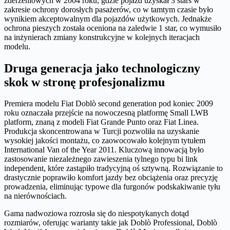
zderzeniowych w 2004 roku, gdzie pojazd uzyskał 3 stars w
zakresie ochrony dorosłych pasażerów, co w tamtym czasie było
wynikiem akceptowalnym dla pojazdów użytkowych. Jednakże
ochrona pieszych została oceniona na zaledwie 1 star, co wymusiło
na inżynierach zmiany konstrukcyjne w kolejnych iteracjach
modelu.
Druga generacja jako technologiczny
skok w stronę profesjonalizmu
Premiera modelu Fiat Doblò second generation pod koniec 2009
roku oznaczała przejście na nowoczesną platformę Small LWB
platform, znaną z modeli Fiat Grande Punto oraz Fiat Linea.
Produkcja skoncentrowana w Turcji pozwoliła na uzyskanie
wysokiej jakości montażu, co zaowocowało kolejnym tytułem
International Van of the Year 2011. Kluczową innowacją było
zastosowanie niezależnego zawieszenia tylnego typu bi link
independent, które zastąpiło tradycyjną oś sztywną. Rozwiązanie to
drastycznie poprawiło komfort jazdy bez obciążenia oraz precyzję
prowadzenia, eliminując typowe dla furgonów podskakiwanie tyłu
na nierównościach.
Gama nadwoziowa rozrosła się do niespotykanych dotąd
rozmiarów, oferując warianty takie jak Doblò Professional, Doblò