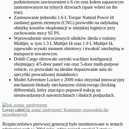
podniesionym zawieszeniem o 6 cm oraz kołem zapasowym
zamontowanym na tylnych drzwiach (spare wheel on the
rear).
Zastosowanie jednostki 1.6 L Torque Natural Power I4
zasilanej gazem ziemnym (CNG) pozwoliło na radykalną
obniżkę kosztów eksploatacji w miejskiej logistyce przy
zachowaniu mocy 92 PS.
Wprowadzenie nowoczesnych silników diesla z rodziny
Multijet, w tym 1.3 L Multijet I4 oraz 1.9 L Multijet I4,
zapewniło wysoki moment obrotowy i trwałość niezbędną w
transporcie towarowym.
Doblò Cargo oferowało szeroki wachlarz konfiguracji
obejmujący 4/5-door panel van oraz 5-door multi-purpose
vehicle, co pozwalało na idealne dopasowanie auta do
specyfiki prowadzonej działalności.
Model Adventure Locker z 2009 roku otrzymał innowacyjny
mechanizm blokady mechanizmu różnicowego (locking
differential), który znacząco poprawił trakcję na
nieutwardzonych nawierzchniach i śliskich podjazdach.
Czytaj całość
Jak zostać spedytorem? Kompletny przewodnik dla
początkujących
Bezpieczeństwo pierwszej generacji było monitorowane w testach