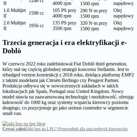
1248 cc
II
4000 rpm
napędowy
1500 rpm
1.6 Multijet
105 PS przy
Olej
290 N⋅m przy
1598 cc
II
4000 rpm
napędowy
1500 rpm
2.0 Multijet
135 PS przy
Olej
320 N⋅m przy
1956 cc
II
3500 rpm
napędowy
1500 rpm
Trzecia generacja i era elektryfikacji e-
Doblò
W czerwcu 2022 roku zadebiutował Fiat Doblò third generation,
który stał się częścią globalnej strategii koncernu Stellantis. Jest to
rebadged version konstrukcji z 2018 roku, dzieląca platformę EMP2
z takimi modelami jak Citroën Berlingo czy Peugeot Partner.
Produkcja odbywa się w nowoczesnych zakładach w takich
lokalizacjach jak Spain, Portugal oraz United Kingdom. Nowy
model stawia na zaawansowaną technologię i modułowość, oferując
ładowność do 1000 kg oraz systemy wsparcia kierowcy poziomu
drugiego, co pozycjonuje go jako serious contender w segmencie
small van.
Czytaj całość
Jaki bus na LPG? Przewodnik dla oszczędnych kierowców