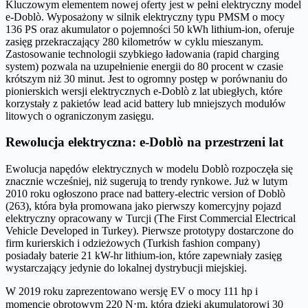
Kluczowym elementem nowej oferty jest w pełni elektryczny model
e-Doblò. Wyposażony w silnik elektryczny typu PMSM o mocy
136 PS oraz akumulator o pojemności 50 kWh lithium-ion, oferuje
zasięg przekraczający 280 kilometrów w cyklu mieszanym.
Zastosowanie technologii szybkiego ładowania (rapid charging
system) pozwala na uzupełnienie energii do 80 procent w czasie
krótszym niż 30 minut. Jest to ogromny postęp w porównaniu do
pionierskich wersji elektrycznych e-Doblò z lat ubiegłych, które
korzystały z pakietów lead acid battery lub mniejszych modułów
litowych o ograniczonym zasięgu.
Rewolucja elektryczna: e-Doblò na przestrzeni lat
Ewolucja napędów elektrycznych w modelu Doblò rozpoczęła się
znacznie wcześniej, niż sugerują to trendy rynkowe. Już w lutym
2010 roku ogłoszono prace nad battery-electric version of Doblò
(263), która była promowana jako pierwszy komercyjny pojazd
elektryczny opracowany w Turcji (The First Commercial Electrical
Vehicle Developed in Turkey). Pierwsze prototypy dostarczone do
firm kurierskich i odzieżowych (Turkish fashion company)
posiadały baterie 21 kW-hr lithium-ion, które zapewniały zasięg
wystarczający jedynie do lokalnej dystrybucji miejskiej.
W 2019 roku zaprezentowano wersję EV o mocy 111 hp i
momencie obrotowym 220 N⋅m, która dzięki akumulatorowi 30