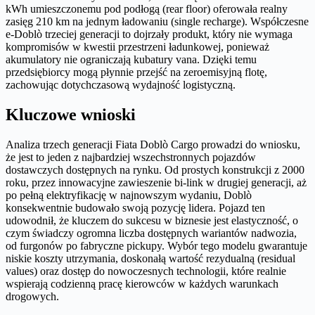
kWh umieszczonemu pod podłogą (rear floor) oferowała realny
zasięg 210 km na jednym ładowaniu (single recharge). Współczesne
e-Doblò trzeciej generacji to dojrzały produkt, który nie wymaga
kompromisów w kwestii przestrzeni ładunkowej, ponieważ
akumulatory nie ograniczają kubatury vana. Dzięki temu
przedsiębiorcy mogą płynnie przejść na zeroemisyjną flotę,
zachowując dotychczasową wydajność logistyczną.
Kluczowe wnioski
Analiza trzech generacji Fiata Doblò Cargo prowadzi do wniosku,
że jest to jeden z najbardziej wszechstronnych pojazdów
dostawczych dostępnych na rynku. Od prostych konstrukcji z 2000
roku, przez innowacyjne zawieszenie bi-link w drugiej generacji, aż
po pełną elektryfikację w najnowszym wydaniu, Doblò
konsekwentnie budowało swoją pozycję lidera. Pojazd ten
udowodnił, że kluczem do sukcesu w biznesie jest elastyczność, o
czym świadczy ogromna liczba dostępnych wariantów nadwozia,
od furgonów po fabryczne pickupy. Wybór tego modelu gwarantuje
niskie koszty utrzymania, doskonałą wartość rezydualną (residual
values) oraz dostęp do nowoczesnych technologii, które realnie
wspierają codzienną pracę kierowców w każdych warunkach
drogowych.