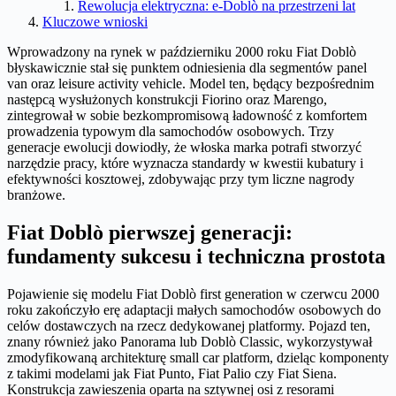
Rewolucja elektryczna: e-Doblò na przestrzeni lat
Kluczowe wnioski
Wprowadzony na rynek w październiku 2000 roku Fiat Doblò
błyskawicznie stał się punktem odniesienia dla segmentów panel
van oraz leisure activity vehicle. Model ten, będący bezpośrednim
następcą wysłużonych konstrukcji Fiorino oraz Marengo,
zintegrował w sobie bezkompromisową ładowność z komfortem
prowadzenia typowym dla samochodów osobowych. Trzy
generacje ewolucji dowiodły, że włoska marka potrafi stworzyć
narzędzie pracy, które wyznacza standardy w kwestii kubatury i
efektywności kosztowej, zdobywając przy tym liczne nagrody
branżowe.
Fiat Doblò pierwszej generacji:
fundamenty sukcesu i techniczna prostota
Pojawienie się modelu Fiat Doblò first generation w czerwcu 2000
roku zakończyło erę adaptacji małych samochodów osobowych do
celów dostawczych na rzecz dedykowanej platformy. Pojazd ten,
znany również jako Panorama lub Doblò Classic, wykorzystywał
zmodyfikowaną architekturę small car platform, dzieląc komponenty
z takimi modelami jak Fiat Punto, Fiat Palio czy Fiat Siena.
Konstrukcja zawieszenia oparta na sztywnej osi z resorami