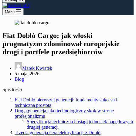
Menu
Fiat Doblò Cargo: jak włoski
pragmatyzm zdominował europejskie
drogi i portfele przedsiębiorców
Marek Kwiatek
5 maja, 2026
Blog
Spis treści
Fiat Doblò pierwszej generacji: fundamenty sukcesu i
techniczna prostota
Druga generacja jako technologiczny skok w stronę
profesjonalizmu
Specyfikacja techniczna i osiągi jednostek napędowych
drugiej generacji
Trzecia generacja i era elektryfikacji e-Doblò