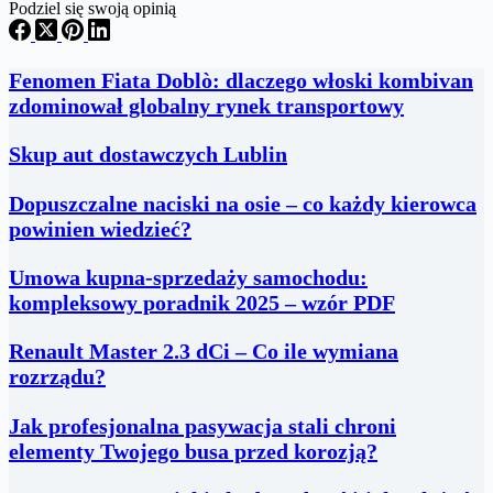
Podziel się swoją opinią
Fenomen Fiata Doblò: dlaczego włoski kombivan
zdominował globalny rynek transportowy
Skup aut dostawczych Lublin
Dopuszczalne naciski na osie – co każdy kierowca
powinien wiedzieć?
Umowa kupna-sprzedaży samochodu:
kompleksowy poradnik 2025 – wzór PDF
Renault Master 2.3 dCi – Co ile wymiana
rozrządu?
Jak profesjonalna pasywacja stali chroni
elementy Twojego busa przed korozją?