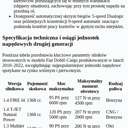
kierowców poruszających się w trudnych warunkach
(slippery situations), zachowując przy tym prostotę napędu na
przednią oś.
Dostępność automatycznej skrzyni biegów 5-speed Dualogic
oraz późniejszych konstrukcji 9-speed automatic znacząco
podniosła komfort pracy kurierów w gęstym ruchu miejskim.
Specyfikacja techniczna i osiągi jednostek
napędowych drugiej generacji
Poniższa tabela przedstawia kluczowe parametry silników
stosowanych w modelu Fiat Doblò Cargo produkowanym w latach
2010–2022, uwzględniając najpopularniejsze jednostki napędowe
spotykane na rynku wtórnym i pierwotnym.
Maksymalny
Wersja
Pojemność
Moc
Rodzaj
moment
silnikowa
skokowa
maksymalna
paliwa
obrotowy
95 PS przy
127 N⋅m przy
1.4 FIRE I4
1368 cc
Benzyna
6000 rpm
4500 rpm
1.4 T-JET
120 PS przy
207 N⋅m przy
CNG /
Natural
1368 cc
5000 rpm
2000 rpm
Benzyna
Power
1.3 Multijet
90 PS przy
Olej
200 N⋅m przy