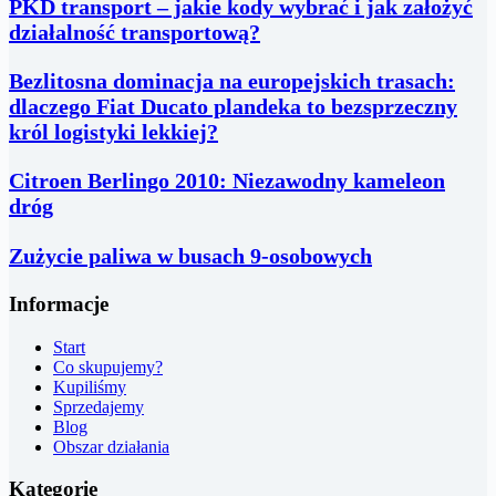
PKD transport – jakie kody wybrać i jak założyć
działalność transportową?
Bezlitosna dominacja na europejskich trasach:
dlaczego Fiat Ducato plandeka to bezsprzeczny
król logistyki lekkiej?
Citroen Berlingo 2010: Niezawodny kameleon
dróg
Zużycie paliwa w busach 9-osobowych
Informacje
Start
Co skupujemy?
Kupiliśmy
Sprzedajemy
Blog
Obszar działania
Kategorie