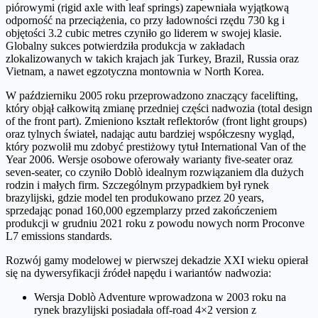
piórowymi (rigid axle with leaf springs) zapewniała wyjątkową
odporność na przeciążenia, co przy ładowności rzędu 730 kg i
objętości 3.2 cubic metres czyniło go liderem w swojej klasie.
Globalny sukces potwierdziła produkcja w zakładach
zlokalizowanych w takich krajach jak Turkey, Brazil, Russia oraz
Vietnam, a nawet egzotyczna montownia w North Korea.
W październiku 2005 roku przeprowadzono znaczący facelifting,
który objął całkowitą zmianę przedniej części nadwozia (total design
of the front part). Zmieniono kształt reflektorów (front light groups)
oraz tylnych świateł, nadając autu bardziej współczesny wygląd,
który pozwolił mu zdobyć prestiżowy tytuł International Van of the
Year 2006. Wersje osobowe oferowały warianty five-seater oraz
seven-seater, co czyniło Doblò idealnym rozwiązaniem dla dużych
rodzin i małych firm. Szczególnym przypadkiem był rynek
brazylijski, gdzie model ten produkowano przez 20 years,
sprzedając ponad 160,000 egzemplarzy przed zakończeniem
produkcji w grudniu 2021 roku z powodu nowych norm Proconve
L7 emissions standards.
Rozwój gamy modelowej w pierwszej dekadzie XXI wieku opierał
się na dywersyfikacji źródeł napędu i wariantów nadwozia:
Wersja Doblò Adventure wprowadzona w 2003 roku na
rynek brazylijski posiadała off-road 4×2 version z