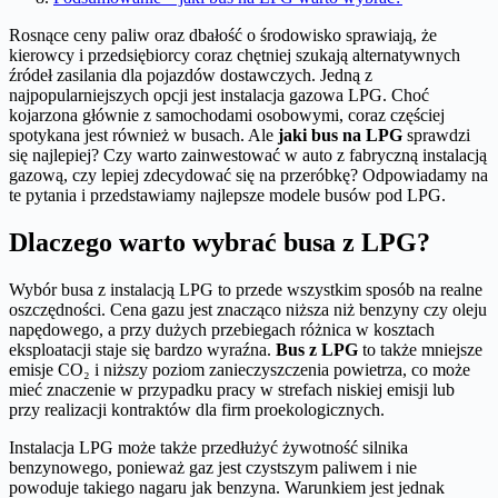
Rosnące ceny paliw oraz dbałość o środowisko sprawiają, że
kierowcy i przedsiębiorcy coraz chętniej szukają alternatywnych
źródeł zasilania dla pojazdów dostawczych. Jedną z
najpopularniejszych opcji jest instalacja gazowa LPG. Choć
kojarzona głównie z samochodami osobowymi, coraz częściej
spotykana jest również w busach. Ale
jaki bus na LPG
sprawdzi
się najlepiej? Czy warto zainwestować w auto z fabryczną instalacją
gazową, czy lepiej zdecydować się na przeróbkę? Odpowiadamy na
te pytania i przedstawiamy najlepsze modele busów pod LPG.
Dlaczego warto wybrać busa z LPG?
Wybór busa z instalacją LPG to przede wszystkim sposób na realne
oszczędności. Cena gazu jest znacząco niższa niż benzyny czy oleju
napędowego, a przy dużych przebiegach różnica w kosztach
eksploatacji staje się bardzo wyraźna.
Bus z LPG
to także mniejsze
emisje CO₂ i niższy poziom zanieczyszczenia powietrza, co może
mieć znaczenie w przypadku pracy w strefach niskiej emisji lub
przy realizacji kontraktów dla firm proekologicznych.
Instalacja LPG może także przedłużyć żywotność silnika
benzynowego, ponieważ gaz jest czystszym paliwem i nie
powoduje takiego nagaru jak benzyna. Warunkiem jest jednak