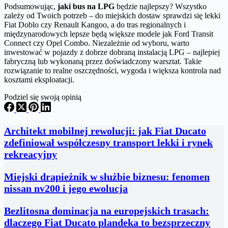
Podsumowując,
jaki bus na LPG
będzie najlepszy? Wszystko
zależy od Twoich potrzeb – do miejskich dostaw sprawdzi się lekki
Fiat Doblo czy Renault Kangoo, a do tras regionalnych i
międzynarodowych lepsze będą większe modele jak Ford Transit
Connect czy Opel Combo. Niezależnie od wyboru, warto
inwestować w pojazdy z dobrze dobraną instalacją LPG – najlepiej
fabryczną lub wykonaną przez doświadczony warsztat. Takie
rozwiązanie to realne oszczędności, wygoda i większa kontrola nad
kosztami eksploatacji.
Podziel się swoją opinią
Architekt mobilnej rewolucji: jak Fiat Ducato
zdefiniował współczesny transport lekki i rynek
rekreacyjny
Miejski drapieżnik w służbie biznesu: fenomen
nissan nv200 i jego ewolucja
Bezlitosna dominacja na europejskich trasach:
dlaczego Fiat Ducato plandeka to bezsprzeczny