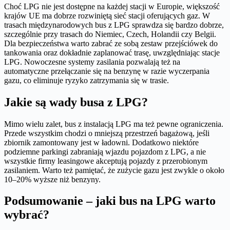
Choć LPG nie jest dostępne na każdej stacji w Europie, większość
krajów UE ma dobrze rozwiniętą sieć stacji oferujących gaz. W
trasach międzynarodowych bus z LPG sprawdza się bardzo dobrze,
szczególnie przy trasach do Niemiec, Czech, Holandii czy Belgii.
Dla bezpieczeństwa warto zabrać ze sobą zestaw przejściówek do
tankowania oraz dokładnie zaplanować trasę, uwzględniając stacje
LPG. Nowoczesne systemy zasilania pozwalają też na
automatyczne przełączanie się na benzynę w razie wyczerpania
gazu, co eliminuje ryzyko zatrzymania się w trasie.
Jakie są wady busa z LPG?
Mimo wielu zalet, bus z instalacją LPG ma też pewne ograniczenia.
Przede wszystkim chodzi o mniejszą przestrzeń bagażową, jeśli
zbiornik zamontowany jest w ładowni. Dodatkowo niektóre
podziemne parkingi zabraniają wjazdu pojazdom z LPG, a nie
wszystkie firmy leasingowe akceptują pojazdy z przerobionym
zasilaniem. Warto też pamiętać, że zużycie gazu jest zwykle o około
10–20% wyższe niż benzyny.
Podsumowanie – jaki bus na LPG warto
wybrać?