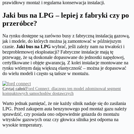
prawidłowy montaż i regularna konserwacja instalacji.
Jaki bus na LPG – lepiej z fabryki czy po
przeróbce?
Na rynku dostępne są zarówno busy z fabryczną instalacją gazową,
jak i modele, do których można ją zamontować w późniejszym
czasie.
Jaki bus na LPG
wybrać, jeśli zależy nam na trwałości i
bezproblemowej eksploatacji? Fabryczne instalacje mają tę
przewagę, że są doskonale dopasowane do jednostki napędowej,
certyfikowane i objęte gwarancją. Z kolei instalacje montowane na
rynku wtórnym dają większą elastyczność – można je dopasować
do wielu modeli i często są tańsze w montażu.
Czytaj całość
Ford Connect: dlaczego ten model zdominował segment
kompaktowych samochodów dostawczych
Warto jednak pamiętać, że nie każdy silnik nadaje się do zasilania
LPG. Przed zakupem auta benzynowego pod montaż gazu należy
sprawdzić, czy posiada ono odpowiednie gniazda do montażu
wtrysków gazowych oraz czy głowica silnika jest odporna na
wysokie temperatury.