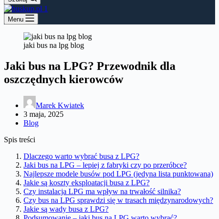
Menu
jaki bus na lpg blog
Jaki bus na LPG? Przewodnik dla
oszczędnych kierowców
Marek Kwiatek
3 maja, 2025
Blog
Spis treści
Dlaczego warto wybrać busa z LPG?
Jaki bus na LPG – lepiej z fabryki czy po przeróbce?
Najlepsze modele busów pod LPG (jedyna lista punktowana)
Jakie są koszty eksploatacji busa z LPG?
Czy instalacja LPG ma wpływ na trwałość silnika?
Czy bus na LPG sprawdzi się w trasach międzynarodowych?
Jakie są wady busa z LPG?
Podsumowanie – jaki bus na LPG warto wybrać?