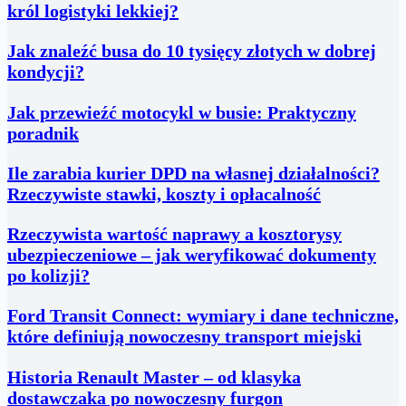
król logistyki lekkiej?
Jak znaleźć busa do 10 tysięcy złotych w dobrej
kondycji?
Jak przewieźć motocykl w busie: Praktyczny
poradnik
Ile zarabia kurier DPD na własnej działalności?
Rzeczywiste stawki, koszty i opłacalność
Rzeczywista wartość naprawy a kosztorysy
ubezpieczeniowe – jak weryfikować dokumenty
po kolizji?
Ford Transit Connect: wymiary i dane techniczne,
które definiują nowoczesny transport miejski
Historia Renault Master – od klasyka
dostawczaka po nowoczesny furgon