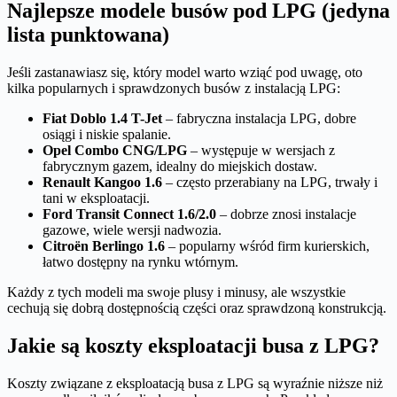
Najlepsze modele busów pod LPG (jedyna
lista punktowana)
Jeśli zastanawiasz się, który model warto wziąć pod uwagę, oto
kilka popularnych i sprawdzonych busów z instalacją LPG:
Fiat Doblo 1.4 T-Jet
– fabryczna instalacja LPG, dobre
osiągi i niskie spalanie.
Opel Combo CNG/LPG
– występuje w wersjach z
fabrycznym gazem, idealny do miejskich dostaw.
Renault Kangoo 1.6
– często przerabiany na LPG, trwały i
tani w eksploatacji.
Ford Transit Connect 1.6/2.0
– dobrze znosi instalacje
gazowe, wiele wersji nadwozia.
Citroën Berlingo 1.6
– popularny wśród firm kurierskich,
łatwo dostępny na rynku wtórnym.
Każdy z tych modeli ma swoje plusy i minusy, ale wszystkie
cechują się dobrą dostępnością części oraz sprawdzoną konstrukcją.
Jakie są koszty eksploatacji busa z LPG?
Koszty związane z eksploatacją busa z LPG są wyraźnie niższe niż