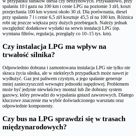
w przypadku silników diesla czy benzynowych. Przykładowo, przy
spalaniu 10 l gazu na 100 km i cenie LPG na poziomie 3 zł/l, koszt
przejechania 100 km wynosi około 30 zł. Dla porównania, diesel
przy spalaniu 7 l i cenie 6,5 zł/l kosztuje 45,5 zł na 100 km. Różnica
robi się jeszcze większa przy dużych przebiegach. Należy jednak
uwzględnić dodatkowe wydatki na serwis instalacji LPG (np.
wymiana filtrów, regulacja, przeglądy co 10–15 tys. km).
Czy instalacja LPG ma wpływ na
trwałość silnika?
Odpowiednio dobrana i zamontowana instalacja LPG nie tylko nie
skraca życia silnika, ale w niektórych przypadkach może nawet je
wydłużyć. Gaz jest paliwem czystym, a jego spalanie generuje
mniej zanieczyszczeń wewnątrz jednostki napędowej. Problemem
może być jedynie niewłaściwy montaż lub źle dobrany system
gazowy, który prowadzi do wypalania gniazd zaworowych. Dlatego
kluczowe znaczenie ma wybór doświadczonego warsztatu oraz
odpowiednie komponenty.
Czy bus na LPG sprawdzi się w trasach
międzynarodowych?