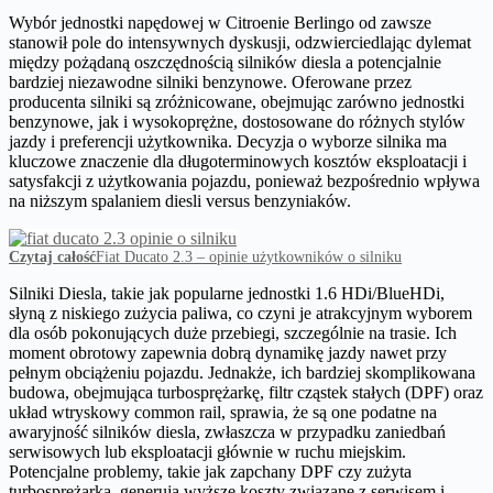
Wybór jednostki napędowej w Citroenie Berlingo od zawsze
stanowił pole do intensywnych dyskusji, odzwierciedlając dylemat
między pożądaną oszczędnością silników diesla a potencjalnie
bardziej niezawodne silniki benzynowe. Oferowane przez
producenta silniki są zróżnicowane, obejmując zarówno jednostki
benzynowe, jak i wysokoprężne, dostosowane do różnych stylów
jazdy i preferencji użytkownika. Decyzja o wyborze silnika ma
kluczowe znaczenie dla długoterminowych kosztów eksploatacji i
satysfakcji z użytkowania pojazdu, ponieważ bezpośrednio wpływa
na niższym spalaniem diesli versus benzyniaków.
Czytaj całość
Fiat Ducato 2.3 – opinie użytkowników o silniku
Silniki Diesla, takie jak popularne jednostki 1.6 HDi/BlueHDi,
słyną z niskiego zużycia paliwa, co czyni je atrakcyjnym wyborem
dla osób pokonujących duże przebiegi, szczególnie na trasie. Ich
moment obrotowy zapewnia dobrą dynamikę jazdy nawet przy
pełnym obciążeniu pojazdu. Jednakże, ich bardziej skomplikowana
budowa, obejmująca turbosprężarkę, filtr cząstek stałych (DPF) oraz
układ wtryskowy common rail, sprawia, że są one podatne na
awaryjność silników diesla, zwłaszcza w przypadku zaniedbań
serwisowych lub eksploatacji głównie w ruchu miejskim.
Potencjalne problemy, takie jak zapchany DPF czy zużyta
turbosprężarka, generują wyższe koszty związane z serwisem i