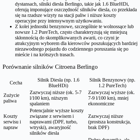
dystansach, silniki diesla Berlingo, takie jak 1.6 BlueHDi,
oferują imponujące oszczędność silników diesla, co przekłada
się na rzadsze wizyty na stacji paliw i niższe koszty
operacyjne przy intensywnym użytkowaniu.
Z kolei jednostki benzynowe, szczególnie te wolnossące lub
nowsze 1.2 PureTech, często charakteryzują się mniejszą
skłonnością do skomplikowanych awarii, co czyni je
atrakcyjnym wyborem dla kierowców poszukujących bardziej
niezawodnego pojazdu do codziennego poruszania się po
mieście i na krótszych trasach.
Porównanie silników Citroena Berlingo
Silnik Diesla (np. 1.6
Silnik Benzynowy (np.
Cecha
BlueHDi)
1.2 PureTech)
Zazwyczaj niższe (ok. 5-7
Zazwyczaj wyższe (ok.
Zużycie
l/100 km), niższym
7-9 l/100 km), mniej
paliwa
spalaniem
ekonomiczne
Potencjalnie wyższe koszty
Koszty
związane z serwisem i
Zazwyczaj niższe
serwisu i
naprawami (DPF, turbo,
(prostsza konstrukcja,
napraw
wtryski), awaryjność
brak DPF)
silników diesla
Dobra dynamika, ale