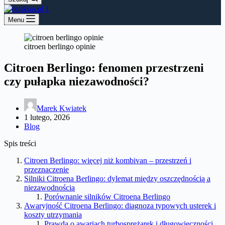
Menu
citroen berlingo opinie
Citroen Berlingo: fenomen przestrzeni
czy pułapka niezawodności?
Marek Kwiatek
1 lutego, 2026
Blog
Spis treści
Citroen Berlingo: więcej niż kombivan – przestrzeń i
przeznaczenie
Silniki Citroena Berlingo: dylemat między oszczędnością a
niezawodnością
Porównanie silników Citroena Berlingo
Awaryjność Citroena Berlingo: diagnoza typowych usterek i
koszty utrzymania
Prawda o awariach turbosprężarek i długowieczności