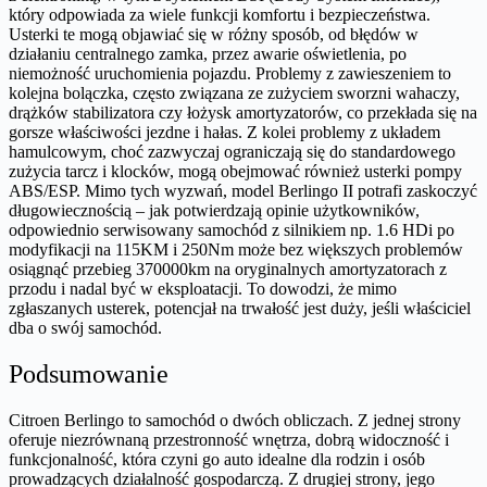
który odpowiada za wiele funkcji komfortu i bezpieczeństwa.
Usterki te mogą objawiać się w różny sposób, od błędów w
działaniu centralnego zamka, przez awarie oświetlenia, po
niemożność uruchomienia pojazdu. Problemy z zawieszeniem to
kolejna bolączka, często związana ze zużyciem sworzni wahaczy,
drążków stabilizatora czy łożysk amortyzatorów, co przekłada się na
gorsze właściwości jezdne i hałas. Z kolei problemy z układem
hamulcowym, choć zazwyczaj ograniczają się do standardowego
zużycia tarcz i klocków, mogą obejmować również usterki pompy
ABS/ESP. Mimo tych wyzwań, model Berlingo II potrafi zaskoczyć
długowiecznością – jak potwierdzają opinie użytkowników,
odpowiednio serwisowany samochód z silnikiem np. 1.6 HDi po
modyfikacji na 115KM i 250Nm może bez większych problemów
osiągnąć przebieg 370000km na oryginalnych amortyzatorach z
przodu i nadal być w eksploatacji. To dowodzi, że mimo
zgłaszanych usterek, potencjał na trwałość jest duży, jeśli właściciel
dba o swój samochód.
Podsumowanie
Citroen Berlingo to samochód o dwóch obliczach. Z jednej strony
oferuje niezrównaną przestronność wnętrza, dobrą widoczność i
funkcjonalność, która czyni go auto idealne dla rodzin i osób
prowadzących działalność gospodarczą. Z drugiej strony, jego