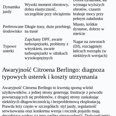
Wysoki moment obrotowy,
wymaga wyższych
Dynamika
dobra elastyczność,
obrotów, czasem
jazdy
szczególnie przy obciążeniu
brakuje mocy przy
pełnym załadunku
Miasto, krótkie
Preferowane
Długie trasy, duże przebiegi,
dystanse, dobrze w
środowisko
na trasie
mieście
Zapchany DPF, awarie
Nagar na zaworach
turbosprężarki, problemy z
Typowe
(DI), rozciągnięty
wtryskiem, awarie
usterki
łańcuch rozrządu (w
turbosprężarki w silnikach
niektórych wersjach)
wysokoprężnych
Awaryjność Citroena Berlingo: diagnoza
typowych usterek i koszty utrzymania
Awaryjność Citroena Berlingo to kwestią sporną wśród
użytkowników, z jednej strony generując frustracje z powodu
powtarzających się problemów, z drugiej strony zaskakując
niektórych długowiecznością i bezproblemową eksploatacją.
Prawda leży często w szczegółach: styl jazdy, regularność
serwisowania oraz konkretna wersja i rocznik pojazdu mają
decydujący wpływ na jego ogólną niezawodność. Doświadczenia