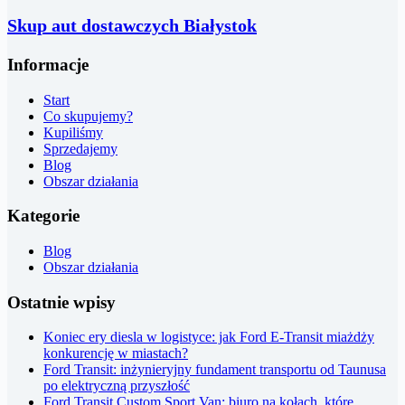
Skup aut dostawczych Białystok
Informacje
Start
Co skupujemy?
Kupiliśmy
Sprzedajemy
Blog
Obszar działania
Kategorie
Blog
Obszar działania
Ostatnie wpisy
Koniec ery diesla w logistyce: jak Ford E-Transit miażdży
konkurencję w miastach?
Ford Transit: inżynieryjny fundament transportu od Taunusa
po elektryczną przyszłość
Ford Transit Custom Sport Van: biuro na kołach, które