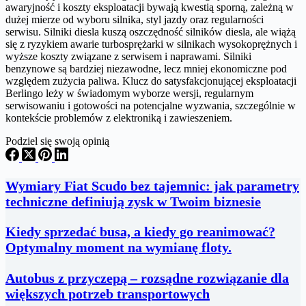
awaryjność i koszty eksploatacji bywają kwestią sporną, zależną w
dużej mierze od wyboru silnika, styl jazdy oraz regularności
serwisu. Silniki diesla kuszą oszczędność silników diesla, ale wiążą
się z ryzykiem awarie turbosprężarki w silnikach wysokoprężnych i
wyższe koszty związane z serwisem i naprawami. Silniki
benzynowe są bardziej niezawodne, lecz mniej ekonomiczne pod
względem zużycia paliwa. Klucz do satysfakcjonującej eksploatacji
Berlingo leży w świadomym wyborze wersji, regularnym
serwisowaniu i gotowości na potencjalne wyzwania, szczególnie w
kontekście problemów z elektroniką i zawieszeniem.
Podziel się swoją opinią
Wymiary Fiat Scudo bez tajemnic: jak parametry
techniczne definiują zysk w Twoim biznesie
Kiedy sprzedać busa, a kiedy go reanimować?
Optymalny moment na wymianę floty.
Autobus z przyczepą – rozsądne rozwiązanie dla
większych potrzeb transportowych