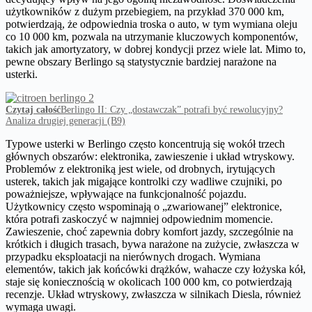
użytkowników z dużym przebiegiem, na przykład 370 000 km,
potwierdzają, że odpowiednia troska o auto, w tym wymiana oleju
co 10 000 km, pozwala na utrzymanie kluczowych komponentów,
takich jak amortyzatory, w dobrej kondycji przez wiele lat. Mimo to,
pewne obszary Berlingo są statystycznie bardziej narażone na
usterki.
Czytaj całość
Berlingo II: Czy „dostawczak” potrafi być rewolucyjny?
Analiza drugiej generacji (B9)
Typowe usterki w Berlingo często koncentrują się wokół trzech
głównych obszarów: elektronika, zawieszenie i układ wtryskowy.
Problemów z elektroniką jest wiele, od drobnych, irytujących
usterek, takich jak migające kontrolki czy wadliwe czujniki, po
poważniejsze, wpływające na funkcjonalność pojazdu.
Użytkownicy często wspominają o „zwariowanej” elektronice,
która potrafi zaskoczyć w najmniej odpowiednim momencie.
Zawieszenie, choć zapewnia dobry komfort jazdy, szczególnie na
krótkich i długich trasach, bywa narażone na zużycie, zwłaszcza w
przypadku eksploatacji na nierównych drogach. Wymiana
elementów, takich jak końcówki drążków, wahacze czy łożyska kół,
staje się koniecznością w okolicach 100 000 km, co potwierdzają
recenzje. Układ wtryskowy, zwłaszcza w silnikach Diesla, również
wymaga uwagi.