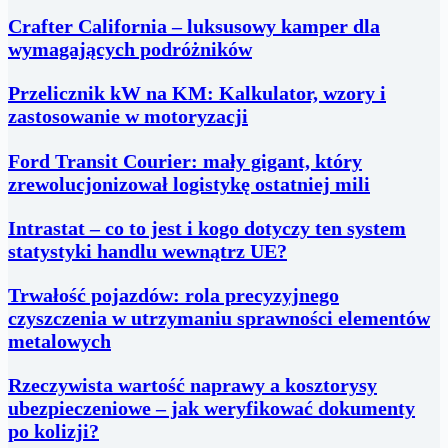
Crafter California – luksusowy kamper dla
wymagających podróżników
Przelicznik kW na KM: Kalkulator, wzory i
zastosowanie w motoryzacji
Ford Transit Courier: mały gigant, który
zrewolucjonizował logistykę ostatniej mili
Intrastat – co to jest i kogo dotyczy ten system
statystyki handlu wewnątrz UE?
Trwałość pojazdów: rola precyzyjnego
czyszczenia w utrzymaniu sprawności elementów
metalowych
Rzeczywista wartość naprawy a kosztorysy
ubezpieczeniowe – jak weryfikować dokumenty
po kolizji?