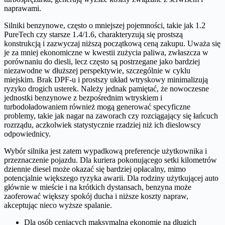
naprawami.
Silniki benzynowe, często o mniejszej pojemności, takie jak 1.2
PureTech czy starsze 1.4/1.6, charakteryzują się prostszą
konstrukcją i zazwyczaj niższą początkową ceną zakupu. Uważa się
je za mniej ekonomiczne w kwestii zużycia paliwa, zwłaszcza w
porównaniu do diesli, lecz często są postrzegane jako bardziej
niezawodne w dłuższej perspektywie, szczególnie w cyklu
miejskim. Brak DPF-u i prostszy układ wtryskowy minimalizują
ryzyko drogich usterek. Należy jednak pamiętać, że nowoczesne
jednostki benzynowe z bezpośrednim wtryskiem i
turbodoładowaniem również mogą generować specyficzne
problemy, takie jak nagar na zaworach czy rozciągający się łańcuch
rozrządu, aczkolwiek statystycznie rzadziej niż ich dieslowscy
odpowiednicy.
Wybór silnika jest zatem wypadkową preferencje użytkownika i
przeznaczenie pojazdu. Dla kuriera pokonującego setki kilometrów
dziennie diesel może okazać się bardziej opłacalny, mimo
potencjalnie większego ryzyka awarii. Dla rodziny użytkującej auto
głównie w mieście i na krótkich dystansach, benzyna może
zaoferować większy spokój ducha i niższe koszty napraw,
akceptując nieco wyższe spalanie.
Dla osób ceniących maksymalną ekonomię na długich