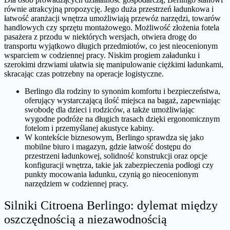
równie atrakcyjną propozycję. Jego duża przestrzeń ładunkowa i
łatwość aranżacji wnętrza umożliwiają przewóz narzędzi, towarów
handlowych czy sprzętu montażowego. Możliwość złożenia fotela
pasażera z przodu w niektórych wersjach, otwiera drogę do
transportu wyjątkowo długich przedmiotów, co jest nieocenionym
wsparciem w codziennej pracy. Niskim progiem załadunku i
szerokimi drzwiami ułatwia się manipulowanie ciężkimi ładunkami,
skracając czas potrzebny na operacje logistyczne.
Berlingo dla rodziny to synonim komfortu i bezpieczeństwa,
oferujący wystarczającą ilość miejsca na bagaż, zapewniając
swobodę dla dzieci i rodziców, a także umożliwiając
wygodne podróże na długich trasach dzięki ergonomicznym
fotelom i przemyślanej akustyce kabiny.
W kontekście biznesowym, Berlingo sprawdza się jako
mobilne biuro i magazyn, gdzie łatwość dostępu do
przestrzeni ładunkowej, solidność konstrukcji oraz opcje
konfiguracji wnętrza, takie jak zabezpieczenia podłogi czy
punkty mocowania ładunku, czynią go nieocenionym
narzędziem w codziennej pracy.
Silniki Citroena Berlingo: dylemat między
oszczędnością a niezawodnością